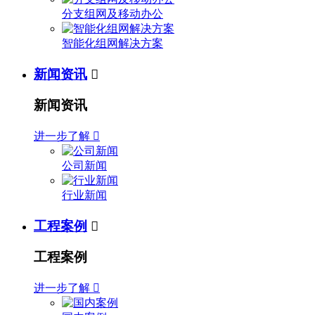
分支组网及移动办公
智能化组网解决方案
新闻资讯

新闻资讯
进一步了解

公司新闻
行业新闻
工程案例

工程案例
进一步了解
